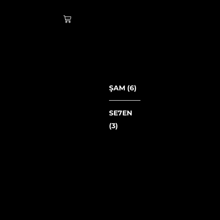
Cart
ŞAM
(6)
SE7EN
(3)